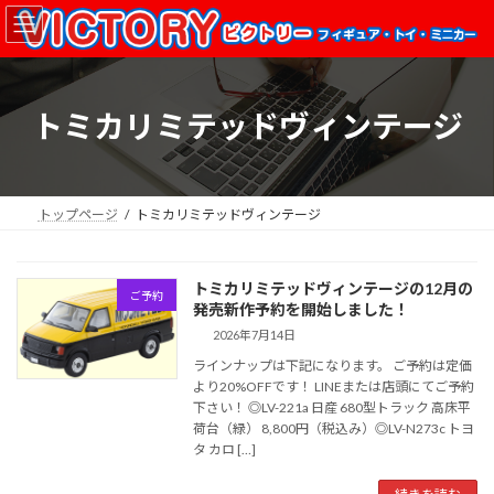
コ
ナ
ン
ビ
テ
ゲ
ン
ー
ツ
シ
トミカリミテッドヴィンテージ
へ
ョ
ス
ン
キ
に
ッ
移
プ
動
トップページ
トミカリミテッドヴィンテージ
トミカリミテッドヴィンテージの12月の
ご予約
発売新作予約を開始しました！
2026年7月14日
ラインナップは下記になります。 ご予約は定価
より20%OFFです！ LINEまたは店頭にてご予約
下さい！ ◎LV-221a 日産 680型トラック 高床平
荷台（緑） 8,800円（税込み）◎LV-N273c トヨ
タ カロ […]