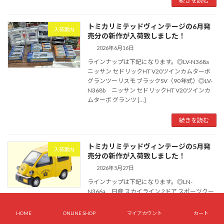
続きを読む
トミカリミテッドヴィンテージの6月発
入荷案内
売分の新作が入荷致しました！
2026年6月16日
ラインナップは下記になります。◎LV-N368a
ニッサン セドリックHT V20ツインカムターボ
グランツーリスモ ブラックSV（90年式）◎LV-
N368b ニッサン セドリックHT V20ツインカ
ムターボ グランツ […]
続きを読む
トミカリミテッドヴィンテージの5月発
入荷案内
売分の新作が入荷致しました！
2026年5月27日
ラインナップは下記になります。◎LN-
N366a 日産 スカイライン 2ドア スポーツクー
ペ 25GT TURBO パトロールカー(山梨県警
察)◎LV-N364a 日産 セドリック HT V20ターボ
HOME
ONLINE SHOP
マイアカウント
カート
ブロアム(白) 8 […]