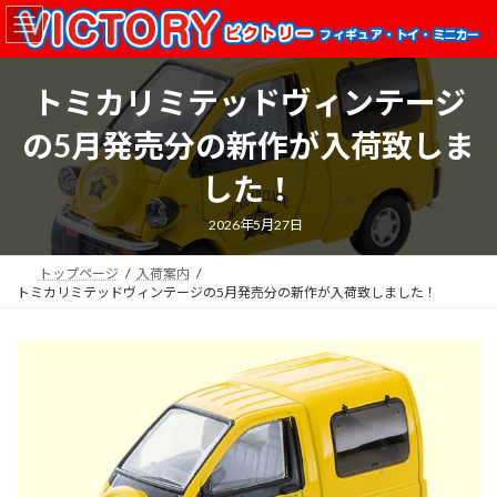
コ
ナ
ン
ビ
テ
ゲ
ン
ー
トミカリミテッドヴィンテージ
ツ
シ
へ
ョ
の5月発売分の新作が入荷致しま
ス
ン
キ
に
した！
ッ
移
プ
動
2026年5月27日
トップページ
入荷案内
トミカリミテッドヴィンテージの5月発売分の新作が入荷致しました！