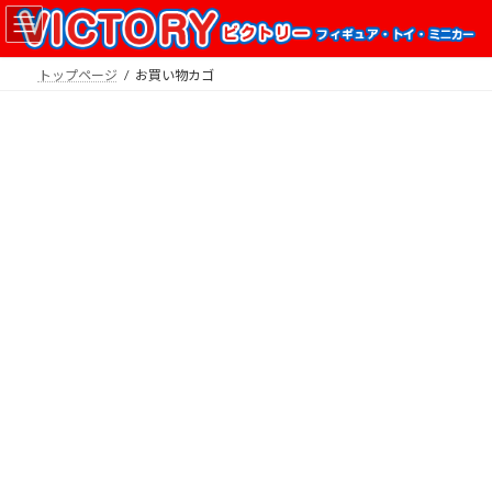
コ
ナ
ン
ビ
テ
ゲ
トップページ
お買い物カゴ
ン
ー
ツ
シ
へ
ョ
ス
ン
キ
に
ッ
移
プ
動