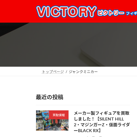
コ
ナ
ン
ビ
テ
ゲ
ン
ー
ツ
シ
へ
ョ
ス
ン
キ
に
ッ
移
プ
動
トップページ
ジャンクミニカー
最近の投稿
メーカー製フィギュアを買取
買取情報
しました！【SILENT HILL
2・マジンガーZ・仮面ライダ
ーBLACK RX】