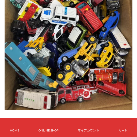
本日はお客様より
ジャンクトミカを大量買取
させていただきました！🚗✨
HOME
ONLINE SHOP
マイアカウント
カート