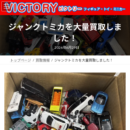
コ
ナ
ン
ビ
テ
ゲ
ン
ー
ジャンクトミカを大量買取しま
ツ
シ
へ
ョ
した！
ス
ン
キ
に
2026年6月29日
ッ
移
プ
動
トップページ
買取情報
ジャンクトミカを大量買取しました！