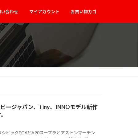
問い合わせ
マイアカウント
お買い物カゴ
、ホビージャパン、Tiny、INNOモデル新作
す。
EのシビックEG6とA90スープラとアストンマーチン