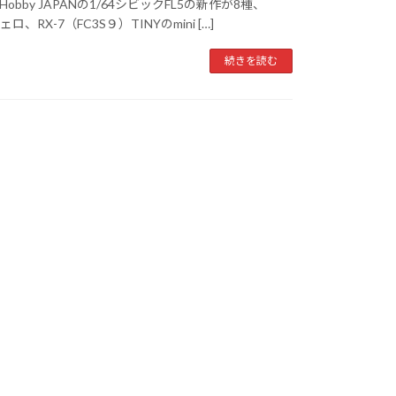
obby JAPANの1/64シビックFL5の新作が8種、
、RX-7（FC3S９）TINYのmini […]
続きを読む