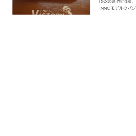
DBXの新作が3種、H
INNOモデルのパジェロ