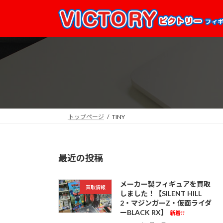
コ
ナ
ン
ビ
テ
ゲ
ン
ー
ツ
シ
へ
ョ
ス
ン
キ
に
ッ
移
プ
動
トップページ
TINY
最近の投稿
メーカー製フィギュアを買取
買取情報
しました！【SILENT HILL
2・マジンガーZ・仮面ライダ
ーBLACK RX】
新着!!