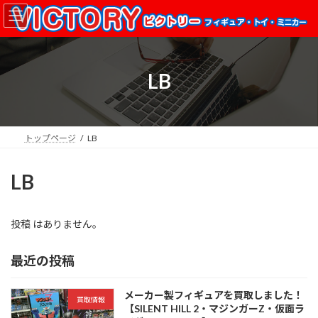
コ
ナ
ン
ビ
テ
ゲ
ン
ー
ツ
シ
LB
へ
ョ
ス
ン
キ
に
ッ
移
プ
動
トップページ
LB
LB
投稿 はありません。
最近の投稿
メーカー製フィギュアを買取しました！
買取情報
【SILENT HILL 2・マジンガーZ・仮面ラ