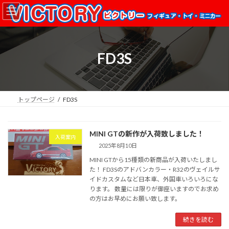
コ
ナ
ン
ビ
テ
ゲ
ン
ー
ツ
シ
FD3S
へ
ョ
ス
ン
キ
に
ッ
移
プ
動
トップページ
FD3S
MINI GTの新作が入荷致しました！
入荷案内
2025年8月10日
MINI GTから15種類の新商品が入荷いたしまし
た！ FD3Sのアドバンカラー・R32のヴェイルサ
イドカスタムなど日本車、外国車いろいろにな
ります。 数量には限りが御座いますのでお求め
の方はお早めにお願い致します。
続きを読む