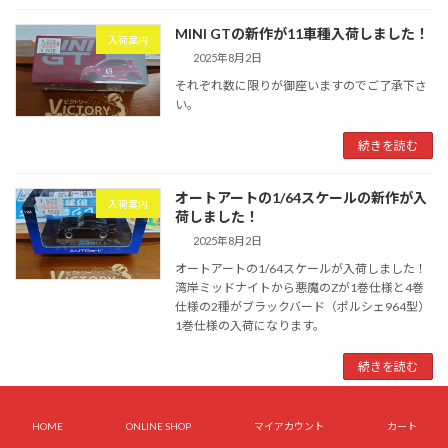
MINI GTの新作が11車種入荷しました！
入荷案内
2025年8月2日
それぞれ数に限りが御座いますのでご了承下さ
い。
続きを読む
オートアートの1/64スケールの新作が入
入荷案内
荷しました！
2025年8月2日
オートアートの1/64スケールが入荷しました！
湾岸ミッドナイトから悪魔のZが1巻仕様と4巻
仕様の2種がブラックバード（ポルシェ964型）
1巻仕様の入荷になります。
続きを読む
HOME
ONLINE SHOP
マイアカウント
カート
最近の投稿