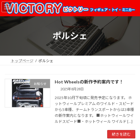
コ
ナ
ン
ビ
テ
ゲ
ン
ー
ツ
シ
ポルシェ
へ
ョ
ス
ン
キ
に
ッ
移
プ
動
トップページ
ポルシェ
Hot Wheelsの新作予約案内です！
お知らせ
2025年8月28日
2025年10月下旬頃に発売予定になります。 ホ
ットウィールプレミアム のワイルド・スピード
から5車種、チームトランスポートからは3車種
の新作案内となります。 ■ホットウィールワイ
ルドスピード■・ホットウィール ワイルド […]
続きを読む