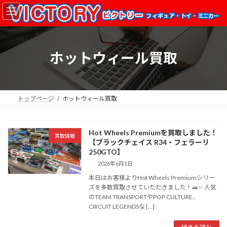
コ
ナ
ン
ビ
テ
ゲ
ン
ー
ツ
シ
ホットウィール買取
へ
ョ
ス
ン
キ
に
ッ
移
プ
動
トップページ
ホットウィール買取
Hot Wheels Premiumを買取しました！
買取情報
【ブラックチェイス R34・フェラーリ
250GTO】
2026年6月1日
本日はお客様よりHot Wheels Premiumシリー
ズを多数買取させていただきました！🚗✨ 人気
のTEAM TRANSPORTやPOP CULTURE、
CIRCUIT LEGENDSな […]