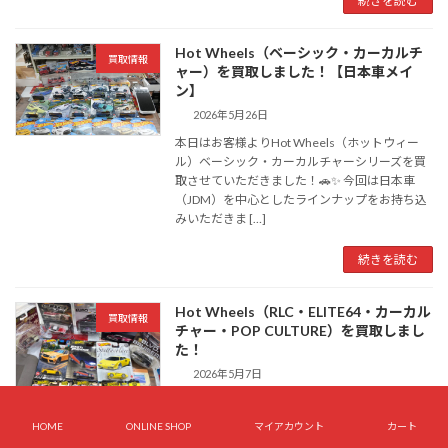
続きを読む
Hot Wheels（ベーシック・カーカルチ
買取情報
ャー）を買取しました！【日本車メイ
ン】
2026年5月26日
本日はお客様よりHot Wheels（ホットウィー
ル）ベーシック・カーカルチャーシリーズを買
取させていただきました！🚗✨ 今回は日本車
（JDM）を中心としたラインナップをお持ち込
みいただきま […]
続きを読む
Hot Wheels（RLC・ELITE64・カーカル
買取情報
チャー・POP CULTURE）を買取しまし
た！
2026年5月7日
本日はお客様よりHot Wheels（ホットウィー
ル）の限定モデル・人気シリーズを買取させて
HOME
ONLINE SHOP
マイアカウント
カート
いただきました！🚗✨ RLC限定モデルや