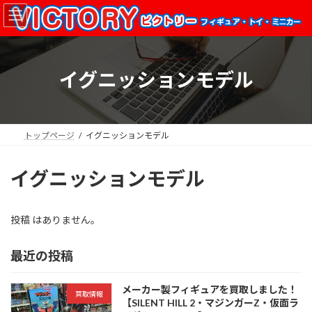
コ
ナ
ン
ビ
テ
ゲ
ン
ー
ツ
シ
イグニッションモデル
へ
ョ
ス
ン
キ
に
ッ
移
プ
動
トップページ
イグニッションモデル
イグニッションモデル
投稿 はありません。
最近の投稿
メーカー製フィギュアを買取しました！
買取情報
【SILENT HILL 2・マジンガーZ・仮面ラ