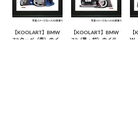
【KOOLART】BMW
【KOOLART】BMW
【
Z3 クーペ（青）のイ
Z3（黒・前）のイラ
Ｗ
ラスト P0394
スト P0359
のイ
2,200
2,200
2,
¥
¥
¥
お買い物カゴに追加
お買い物カゴに追加
特定商取引法に基づく表記
お問い合わせ
マイアカウント