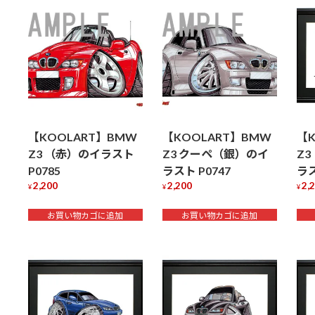
順
【KOOLART】BMW
【KOOLART】BMW
【K
Z3 （赤）のイラスト
Z3 クーペ（銀）のイ
Z
P0785
ラスト P0747
ラス
2,200
2,200
2,
¥
¥
¥
お買い物カゴに追加
お買い物カゴに追加