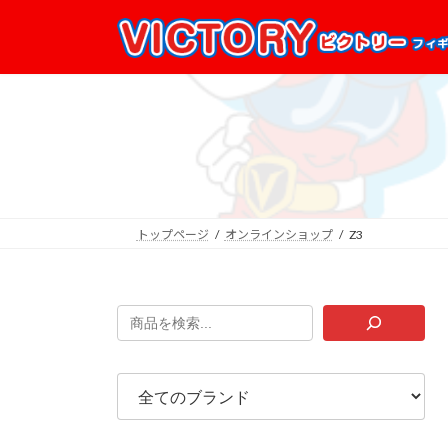
コ
ナ
ン
ビ
テ
ゲ
ン
ー
ツ
シ
へ
ョ
ス
ン
キ
に
ッ
移
プ
動
トップページ
オンラインショップ
Z3