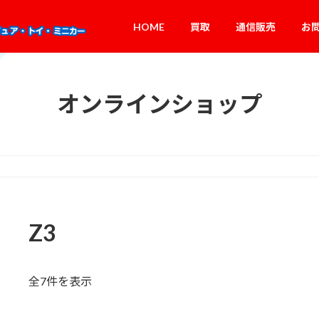
HOME
買取
通信販売
お
オンラインショップ
Z3
新
全7件を表示
し
い