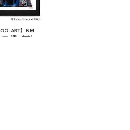
KOOLART】ＢＭ
 Z3（青・左向）
ラスト P0015
200
お買い物カゴに追加