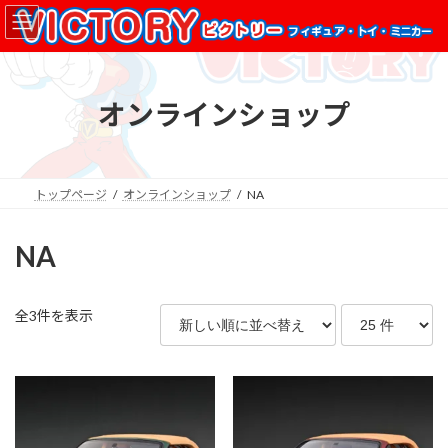
コ
ナ
ン
ビ
テ
ゲ
ン
ー
ツ
シ
オンラインショップ
へ
ョ
ス
ン
キ
に
ッ
移
プ
動
トップページ
オンラインショップ
NA
NA
新
全3件を表示
し
い
順