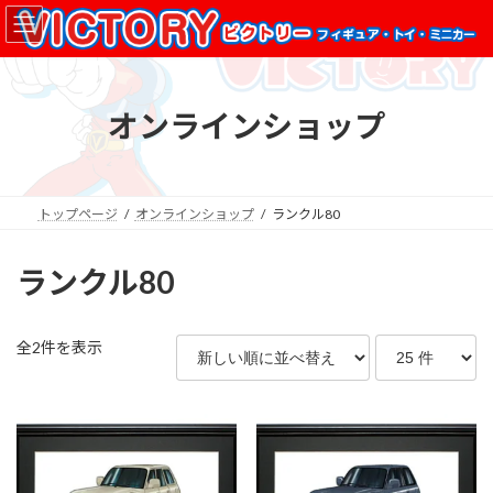
コ
ナ
ン
ビ
テ
ゲ
ン
ー
ツ
シ
オンラインショップ
へ
ョ
ス
ン
キ
に
ッ
移
プ
動
トップページ
オンラインショップ
ランクル80
ランクル80
新
全2件を表示
し
い
順