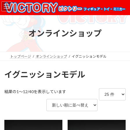
コ
ナ
ン
ビ
テ
ゲ
ン
ー
ツ
シ
オンラインショップ
へ
ョ
ス
ン
キ
に
ッ
移
プ
動
トップページ
オンラインショップ
イグニッションモデル
イグニッションモデル
新
結果の1～12/40を表示しています
し
い
順