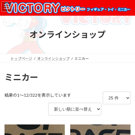
コ
ナ
ン
ビ
テ
ゲ
ン
ー
ツ
シ
オンラインショップ
へ
ョ
ス
ン
キ
に
ッ
移
プ
動
トップページ
オンラインショップ
ミニカー
ミニカー
新
結果の1～12/322を表示しています
し
い
順