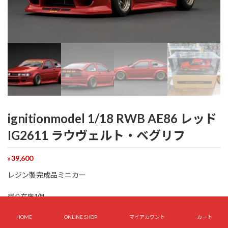
ignitionmodel 1/18 RWB AE86 レッド
IG2611 ラウヴェルト・ベグリフ
39,600
¥
レジン製完成品ミニカー
残り在庫1個
ignitionmodel
HOME
ONLINE SHOP
マイアカウント
カート
お買い物カゴに追加
1/18