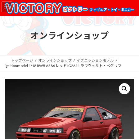
コ
ナ
ン
ビ
テ
ゲ
ン
ー
ツ
シ
オンラインショップ
へ
ョ
ス
ン
キ
に
ッ
移
プ
動
トップページ
オンラインショップ
イグニッションモデル
ignitionmodel 1/18 RWB AE86 レッド IG2611 ラウヴェルト・ベグリフ