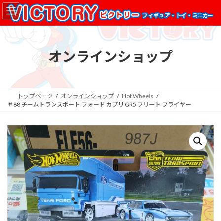
コ
ナ
ン
ビ
テ
ゲ
ン
ー
ツ
シ
オンラインショップ
へ
ョ
ス
ン
キ
に
ッ
移
プ
動
トップページ
オンラインショップ
Hot Wheels
＃88 チームトランスポート フォード カプリ GR5 フリート フライヤー