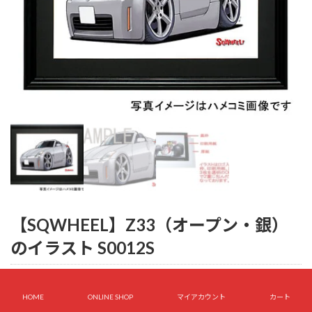
【SQWHEEL】Z33（オープン・銀）
のイラスト S0012S
2,200
¥
HOME
ONLINE SHOP
マイアカウント
カート
在庫あり