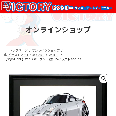
コ
ナ
ン
ビ
テ
ゲ
ン
ー
ツ
シ
オンラインショップ
へ
ョ
ス
ン
キ
に
ッ
移
プ
動
トップページ
オンラインショップ
車-イラストアートKOOLART SQWHEEL
【SQWHEEL】Z33（オープン・銀）のイラスト S0012S