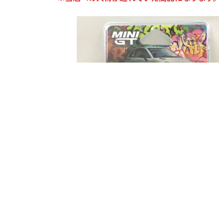
◎MGT01064-BL
アバルト 595 LB-WORKS