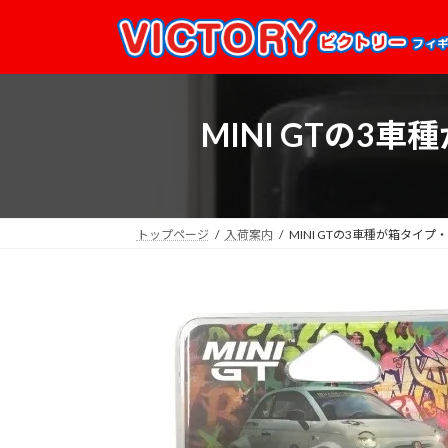
コ
ナ
ン
ビ
テ
ゲ
ン
ー
ツ
シ
MINI GTの
へ
ョ
ス
ン
キ
に
ッ
移
プ
動
トップページ
入荷案内
MINI GTの3車種が箱タ