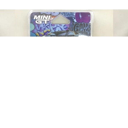
 x Abas Works Fighters(左ハンドル) ※ブリスターパック仕様