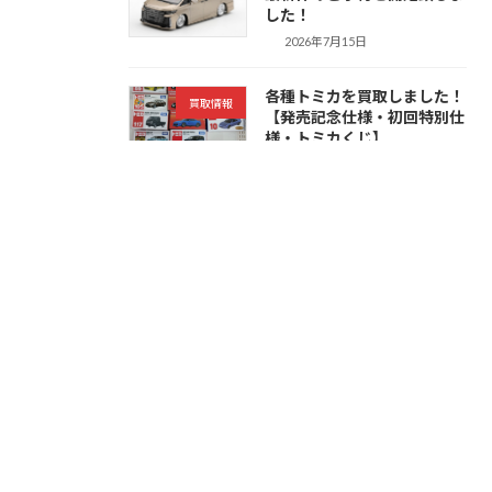
した！
2026年7月15日
各種トミカを買取しました！
買取情報
【発売記念仕様・初回特別仕
様・トミカくじ】
2026年7月15日
アミューズメントフィギュア
買取情報
を買取しました！【ONE
PIECE・
HUNTER×HUNTER・
NARUTOなど】
2026年7月14日
トミカリミテッドヴィンテー
ご予約
ジの12月の発売新作予約を開
始しました！
2026年7月14日