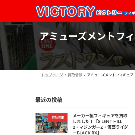
コ
ナ
ン
ビ
テ
ゲ
ン
ー
ツ
シ
アミューズメントフィギ
へ
ョ
ス
ン
キ
に
ッ
移
プ
動
トップページ
買取情報
アミューズメントフィギュア・
最近の投稿
メーカー製フィギュアを買取
買取情報
しました！【SILENT HILL
2・マジンガーZ・仮面ライダ
ーBLACK RX】