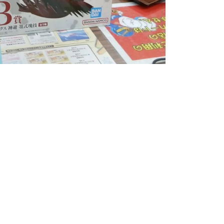
ていただきました！✨
品
極