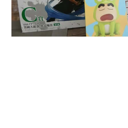
本日はお客様より
アミューズメント商品・一番くじフィギュア
を買取させ
人気作品のフィギュアをお持ち込みいただきました！
🎯 買取させていただいた主な商
🏴‍☠️ 一番くじ ONE PIECE 匠ノ系譜 覇