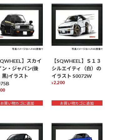
SQWHEEL】スカイ
【SQWHEEL】Ｓ１３
イン・ジャパン(後
シルエイティ（白）の
・黒)イラスト
イラスト S0072W
2,200
075B
¥
200
お買い物カゴに追加
お買い物カゴに追加