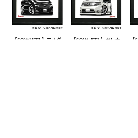
【SQWHEEL】エルグ
【SQWHEEL】セレナ
【
ランド（E52・黒）の
（3代目C25・黒）の
（
イラスト S0071B
イラスト S0069W
イラ
2,200
2,200
2,
¥
¥
¥
お買い物カゴに追加
お買い物カゴに追加