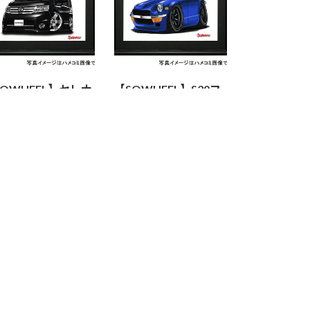
SQWHEEL】セレナ
【SQWHEEL】S30フ
3代目C25・黒）の
ェアレディZ（青）の
スト S0069B
イラスト S0066B
200
2,200
¥
お買い物カゴに追加
お買い物カゴに追加