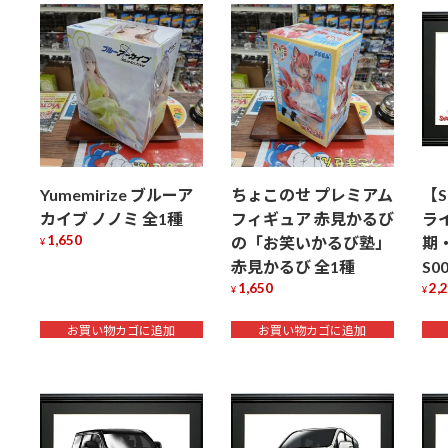
順
Yumemirize ブルーア
ちょこのせ プレミアム
【
カイブ ノノミ 全1種
フィギュア 赤見かるび
ラ
1,650
の「お笑いかるび塾」
期
¥
赤見かるび 全1種
S0
1,650
2,
¥
¥
お買い物カゴに追加
お買い物カゴに追加