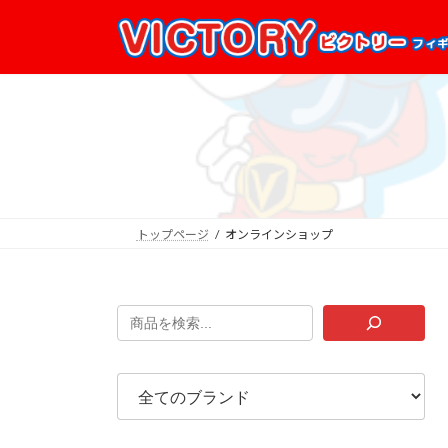
コ
ナ
ン
ビ
テ
ゲ
ン
ー
ツ
シ
へ
ョ
ス
ン
キ
に
ッ
移
プ
動
トップページ
オンラインショップ