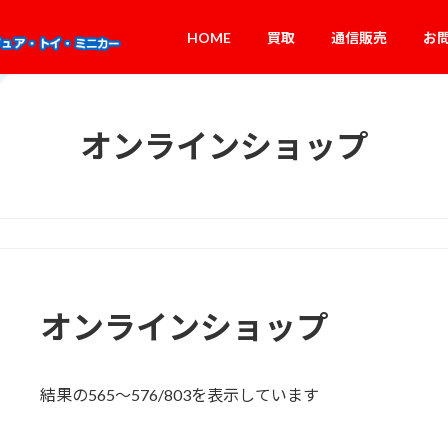
HOME
買取
通信販売
お
オンラインショップ
オンラインショップ
新
結果の565～576/803を表示しています
し
い